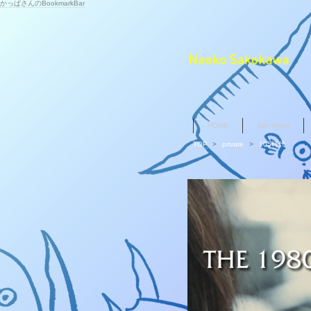
かっぱさんのBookmarkBar
HOME
Site Menu
TOP
>
private
>
105時代