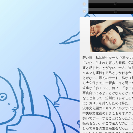
②
③
若い頃、私は街中を一人でほっつ
ていた。生まれも育ちも新宿、免
要と感じたことがない。一方、迫
クルマを運転する男としか付き合
とがない。最初のデート、私が（
ら大久保まで）一駅歩こうと誘っ
返事が「歩くって、何？」「きっ
写真向いてるよ」とかなんとかテ
なこと言って、迫川に（歩かせる
に）カメラを持たせたのは私だ。
渋谷文化圏のテキスタイルデザイ
中央線文化圏の引きこもりオタク
勢いでデートすることになったが
接点もない。そこで選んだのが、
とって異界の左翼系集会だった…