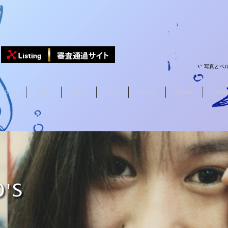
写真とベル
Blog
Works
Street
Berg
tencho
Private
Profile