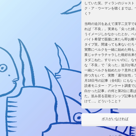
していた笑。ディランのジャスト
ク・ア・ウーマンを聴くまでは。
く？
当時の迫川をあえて漢字二文字で
れば「不良」。実弟も「尖った姉
うイメージしかなかったとか。ベ
バイト希望で面接に来たら即お断
タイプ笑。間違っても来ないだろ
実際にベルクを一緒に始めた時も
業じゃチャラチャラした格好出来
タダこねた。すりゃいいのに。な
な「不良」で「尖った」迫川が私
一緒にベルクを始めたか？意外と
持つ方もいて、実際「週刊女性」'1
月18日号の記事（全6頁）にもな
読者モニター・アンケート調査で
白かった記事」の何と第2位に選
た。並み居る芸能ゴシップ記事を
けて…。どういうこと？
ボスがいなければ