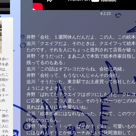
9.2.23
井野「会社、１週間休んだんだよ、この人。この絵本
迫川「クエイフだよ、そのときは。クエイフって絵本
たのです。それを人にちょっと批判されて店長が破っ
井野「そうだっけ。まあ二人で本気で絵本作家目指し
き歩い
残ってるのもある」
許を必
迫川「この話はオフレコだからね、会社に内緒」
川は、
ったこ
井野「会社って、もうないんじゃんその会社」
新宿か
迫川「そうだった。東京駅でお土産買って出社したん
たら、
ょうによそよそしくて」
と君、
井野「ばれてた？クエイフはボツにしたけど、クレヨ
キトー
に応募して、二つ入選した。そのうちの一つがこのU
ため
見ればあまりにも他愛ないね」
ナーと
迫川「絵本作家にはなれなかった。だって、このウツ
。酒の
けなかったもん」
、何の
井野「怖い～！！って。ばかか？（笑）。可愛いもの
二人に
。それ
にはなれんぞ！とか俺コーチみたいに叱咤激励して」