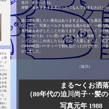
が高木
迫川「若かったね」
井野「まあまあまあ若かったでなんでもすむわけじゃ
誰にでも
隠したい過去は
ありますよね。
でも最近、
気
なってて。
写真とベルクを始める
遥か以前、
一瞬の気
本作家をめざした
ことがあります。
習作がいくつか
残
つ。
うおうお。
いい思い出もあります。
当時、クレヨ
ンクールにこれ
出したら
はずみで入選しまして、
画家
の時の祝賀パーティーで
初対面だったのですが、
いき
かしました。
尚子さ
」と聞
が」と
（迫川）
中に
か？い
時は私
より半
付き合
まる〜くお洒落
は学生
点で私
（80年代の迫川尚子‥髪
いた
が「ど
謎めい
写真元年
198
と用心