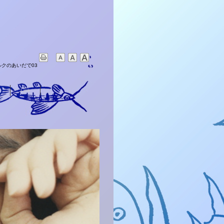
クのあいだで03
Link