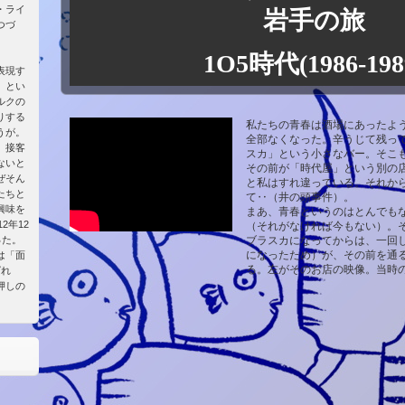
・ライ
岩手の旅
つづ
1O5時代(1986-198
表現す
」とい
ルクの
りする
私たちの青春は酒場にあったよ
うが。
全部なくなった。辛うじて残っ
、接客
スカ」という小さなバー。そこ
ないと
その前が「時代屋」という別の
ぜそん
と私はすれ違っている。それか
たちと
て‥（井の頭事件）。
興味を
まあ、青春というのはとんでも
2年12
（それがなければ今もない）。
った。
ブラスカになってからは、一回
になったため）が、その前を通
は「面
る。左がそのお店の映像。当時
ばれ
押しの