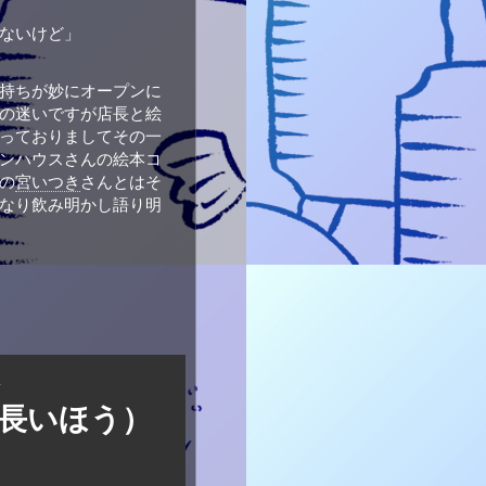
ないけど」
持ちが
妙にオープンに
の迷いですが
店長と
絵
っておりまして
その一
ンハウスさんの
絵本コ
の
宮いつき
さんとは
そ
なり飲み明かし
語り明
の長いほう）
8