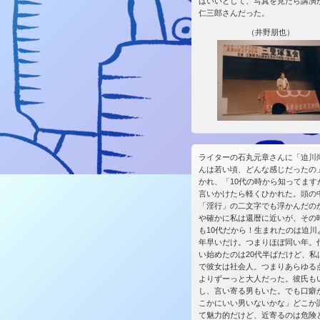
はいいとして、写真を見たら講演
仁三郎さんだった。
（井野朋也）
ライターの石丸元章さんに「迫川
んは若い頃、どんな感じだったの
かれ、「10代の時から知ってます
言いかけたら軽くひかれた。頭の
「淫行」の二文字でも浮かんだの
や確かに私は還暦に近いが、その
も10代だから！生まれたのは迫川
年早いだけ。つまりほぼ同い年。
い始めたのは20代半ばだけど、私
で彼女は社会人。つまりあらゆる
よりずーっと大人だった。彼氏も
し、言い寄る男もいた。でも口癖
こかにいい男いないかな」どこか
て魅力的だけど、近寄るのは危険