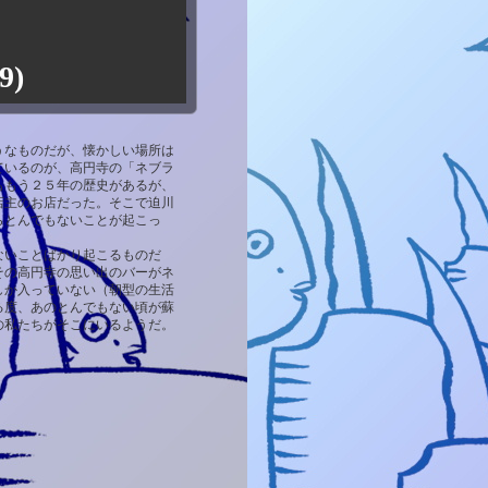
9)
うなものだが、懐かしい場所は
ているのが、高円寺の「ネブラ
ももう２５年の歴史があるが、
店主のお店だった。そこで迫川
らとんでもないことが起こっ
ないことばかり起こるものだ
その高円寺の思い出のバーがネ
しか入っていない（朝型の生活
る度、あのとんでもない頃が蘇
の私たちがそこにいるようだ。